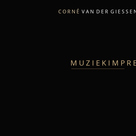
C O R N É
V A N D E R G I E S S E
M U Z I E K I M P R E