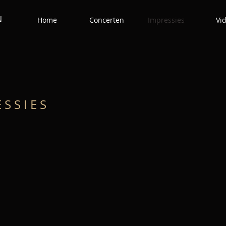
 N
Home
Concerten
Impressies
Vi
 S S I E S